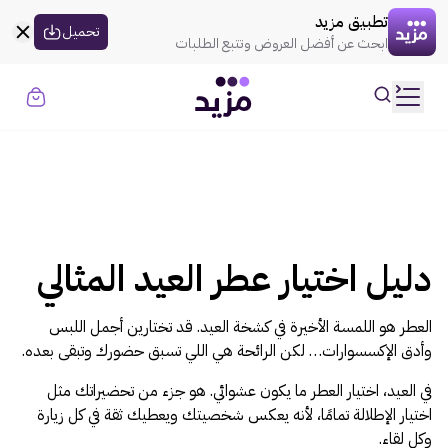
القسيمه تنتهي في
00:00
العروض
تطبيق مزيد
uil:globe
تحميل
ابحث عن أفضل العروض وتتبع الطلبات
rtl
حسابي
ooui:previous-
تسجيل الدخول
rtl
ooui:previous-
الموضة
rtl
ooui:previous-
الذهـب
rtl
ooui:previous-
المنزل
دليل اختيار عطر العيد المثالي
rtl
ooui:previous-
الإلكترونيات
العطر هو اللمسة الأخيرة في كشخة العيد. قد تختارين أجمل اللبس
rtl
وأدق الإكسسوارات… لكن الرائحة هي اللي تسبق حضورك وتبقى بعده.
ooui:previous-
الجمال
في العيد، اختيار العطر ما يكون عشوائي. هو جزء من تحضيراتك مثل
rtl
اختيار الإطلالة تمامًا، لأنه يعكس شخصيتك ويعطيك ثقة في كل زيارة
ooui:previous-
السوبر ماركت
وكل لقاء.