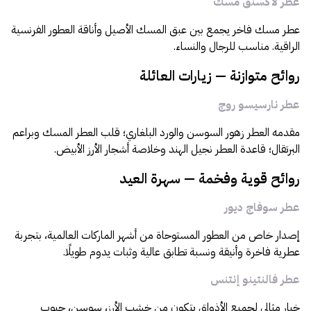
عطر لاكسنق مسك
عطر مسك فاخر يجمع بين عبق المسك الأصيل وأناقة العطور الفرنسية
الراقية. مناسب للرجال والنساء.
روائح متوازنة — زيارات العائلة
عطر نارسيسو روج
مقدمه العطر زهور السوسن والورد البلغاري؛ قلب العطر المسك وبراعم
البرتقال؛ قاعدة العطر نجيل الهند وخلاصة أشجار الأرز الأبيض.
روائح قوية وفخمة — سهرة العيد
عطر سوفاج ديور
إصدار خاص من العطور المستوحاة من أشهر الماركات العالمية، بتجربة
عطرية فاخرة وأنيقة ونسبة تطابق عالية وثبات يدوم طويلًا.
عطر فالنتينو إنتنس
خيار مثالي لجميع الأذواق يتكون من خشب الأرز، سوسن، حبوب