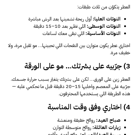
العطر يتكوّن من ثلاث طبقات:
النوتات العليا:
أول ريحة تشمينها بعد الرش مباشرة
النوتات الوسطى:
اللي تظهر بعد 10–15 دقيقة
النوتات الأساسية:
اللي تبقى معك لساعات
اختاري عطر يكون متوازن بين النفحات اللي تحبينها… مو ثقيل مرة، ولا
خفيف مرة.
3) جرّبيه على بشرتك… مو على الورقة
العطر زين على الورق… لكن على بشرتك يتغيّر بسبب حرارة جسمك.
جرّبيه على المعصم واخليها 15–20 دقيقة قبل ما تحكمي عليه —
هذه الطريقة اللي يستخدمها المحترفون.
4) اختاري وفق وقت المناسبة
صباح العيد:
روائح خفيفة ومنعشة
زيارات العائلة:
روائح متوسطة التوازن
سهرة العيد/المساء:
روائح أعمق وأقوى