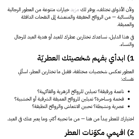
rtl
ooui:previous-
العطور
ولأن الأذواق تختلف، يوفر لك
مزيد
خيارات متنوعة من العطور الرجالية
والنسائية — من الروائح الخفيفة والمنعشة إلى النفحات الدافئة
rtl
ooui:previous-
مستلزمات المركبات
والعميقة.
rtl
في هذا الدليل، نساعدك تختارين عطرك للعيد أو هدية العيد للرجال
ooui:previous-
الأطفال
والنساء.
rtl
1) ابدأي بفهم شخصيتك العطريّة
ooui:previous-
الأنشطة
rtl
العطور تعكس شخصيات مختلفة، فقبل ما تختارين العطر، اسألي
ooui:previous-
الهدايا
نفسك:
rtl
ooui:previous-
الفنون
ناعمة ورقيقة؟ تميلين للروائح الزهرية والفاكهية؟
فخمة وساحرة؟ تميلين للروائح العميقة الشرقية أو الخشبية؟
عصرية ونشيطة؟ تحبين الانتعاش والروائح النظيفة؟
اختيارك للعطر يبدأ من هنا — من ما تحبيه أكثر، وما يعبر عنك في العيد.
2) افهمي مكوّنات العطر