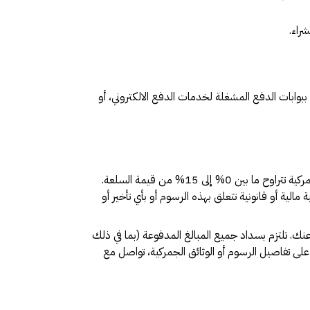
راء.
بوابات الدفع المشغلة لخدمات الدفع الالكتروني، أو
عند طلب منتجات من خارج المملكة العربية السعودية، قد تفرض هيئة الزكاة والضريبة والجمارك ضريبة القيمة المضافة و رسوماً جمركية تتراوح ما بين 0% إلى 15% من قيمة السلعة.
لية أو قانونية تتعلق بهذه الرسوم أو بأي تأخير أو
نك. تلتزم بسداد جميع المبالغ المدفوعة (بما في ذلك
ى تفاصيل الرسوم أو الوثائق الجمركية، تواصل مع