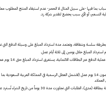
ب بما فيها -على سبيل المثال لا الحصر- عدم استيفاء المنتج المطلوب معايي
ة التسعير، أو لأي سبب يخضع لتقدير شركة زد.
طريقة سلسة وشفافة، وتعتمد مدة استرداد المبلغ على وسيلة الدفع التي تم ا
سترداد المبلغ خلال يومين إلى ثلاثة أيام عمل.
ية الدفع عبر البطاقات الائتمانية، يستغرق استرداد المبلغ حتى 14 يوم عمل.
نبدأ في معالجة طلبات الاسترداد والعمل عليها في غضون 14 يوم عمل (لاتشمل العطل الرسمية في المملك
لعملاء.
تنويه: وفقاً لإشتراطات المدفوعات السعودية الخاصة ببطاقة (مدى