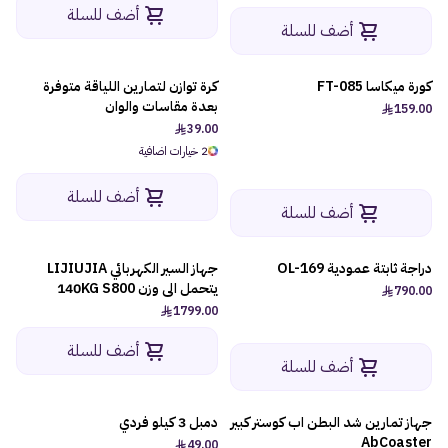
أضف للسلة
العطور
أضف للسلة
مستلزمات المركبات
كورة ميكاسا FT-085
كرة توازن لتمارين اللياقة متوفرة
بعدة مقاسات والوان
159.00
الأطفال
39.00
2 خيارات اضافية
الأنشطة
أضف للسلة
أضف للسلة
الهدايا
دراجة ثابتة عمودية OL-169
جهاز السير الكهربائي LIJIUJIA
الفنون
يتحمل الى وزن 140KG S800
790.00
1799.00
أضف للسلة
أضف للسلة
جهاز تمارين شد البطن اب كوستر كبير
دمبل 3 كيلو فردي
AbCoaster
49.00