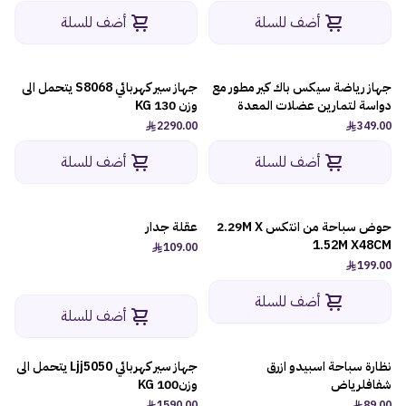
أضف للسلة
أضف للسلة
جهاز رياضة سيكس باك كير مطور مع
جهاز سير كهربائي S8068 يتحمل الى
دواسة لتمارين عضلات المعدة
وزن 130 KG
2290.00
349.00
أضف للسلة
أضف للسلة
حوض سباحة من انتكس 2.29M X
عقلة جدار
1.52M X48CM
109.00
199.00
أضف للسلة
أضف للسلة
نظارة سباحة اسبيدو ازرق
جهاز سير كهربائي Ljj5050 يتحمل الى
شفافلرياض
وزن100 KG
1590.00
89.00