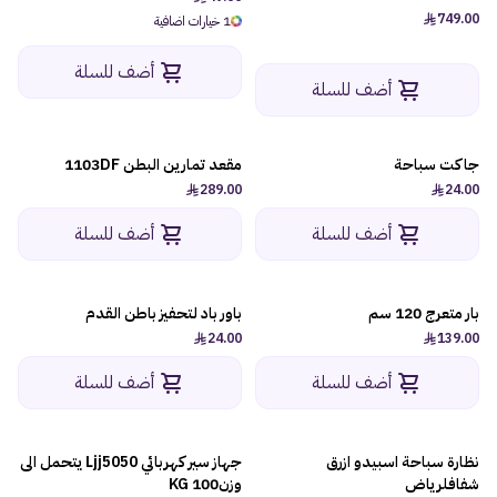
749.00
1 خيارات اضافية
أضف للسلة
أضف للسلة
جاكت سباحة
مقعد تمارين البطن 1103DF
289.00
24.00
أضف للسلة
أضف للسلة
بار متعرج 120 سم
باور باد لتحفيز باطن القدم
24.00
139.00
أضف للسلة
أضف للسلة
نظارة سباحة اسبيدو ازرق
جهاز سير كهربائي Ljj5050 يتحمل الى
شفافلرياض
وزن100 KG