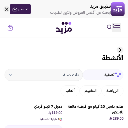
القسيمه تنتهي في
00:00
العروض
تطبيق مزيد
uil:globe
تحميل
ابحث عن أفضل العروض وتتبع الطلبات
حسابي
تسجيل الدخول
الموضة
الأنشطة
الذهـب
المنزل
ذات صلة
تصفية
الإلكترونيات
الرياضة
التخييم
ألعاب
الجمال
طقم دامبل 20 كيلو مع قبضة مانعة
دمبل 7 كيلو فردي
للانزلاق
119.00
289.00
السوبر ماركت
1 خيارات اضافية