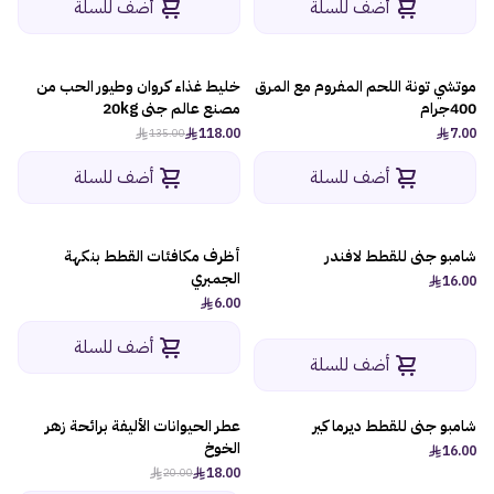
أضف للسلة
أضف للسلة
العطور
مستلزمات المركبات
موتشي تونة اللحم المفروم مع المرق
خليط غذاء كروان وطيور الحب من
-13%
400جرام
مصنع عالم جنى 20kg
118.00
7.00
135.00
الأطفال
أضف للسلة
أضف للسلة
الأنشطة
شامبو جنى للقطط لافندر
أظرف مكافئات القطط بنكهة
الهدايا
الجمبري
16.00
6.00
الفنون
أضف للسلة
أضف للسلة
شامبو جنى للقطط ديرما كير
عطر الحيوانات الأليفة برائحة زهر
-10%
الخوخ
16.00
18.00
20.00