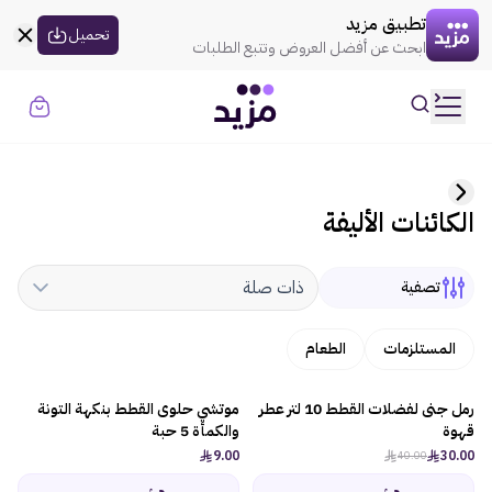
القسيمه تنتهي في
00:00
العروض
تطبيق مزيد
uil:globe
تحميل
ابحث عن أفضل العروض وتتبع الطلبات
حسابي
تسجيل الدخول
الموضة
الكائنات الأليفة
الذهـب
المنزل
ذات صلة
تصفية
الإلكترونيات
المستلزمات
الطعام
الجمال
رمل جنى لفضلات القطط 10 لتر عطر
موتشي حلوى القطط بنكهة التونة
-25%
قهوة
والكمأة 5 حبة
9.00
30.00
40.00
السوبر ماركت