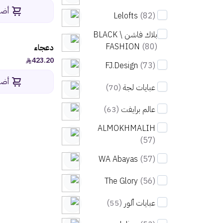
أضف
Lelofts
(82)
بلاك فاشن \ BLACK
FASHION
(80)
دعجاء
423.20
FJ.Design
(73)
أضف
عبايات لجة
(70)
عالم برايفت
(63)
ALMOKHMALIH
(57)
WA Abayas
(57)
The Glory
(56)
عبايات ألور
(55)