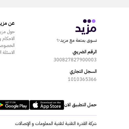
عن مزي
حول مزي
الاحكام و
تسوق بمتعة مع مزيد✨
الخصوصي
الرقم الضريبي
الاسئلة ا
300827827900003
السجل التجاري
1010365366
حمل التطبيق الان
شركة القدرة التقنية لتقنية المعلومات و الإتصالات