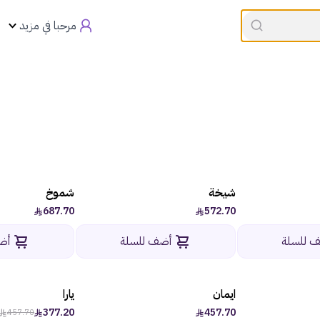
القسيمه تنتهي في
00:00
العروض
مرحبا في مزيد
شيخة
شموخ
687.70
572.70
 للسلة
أضف للسلة
أض
ايمان
يارا
-10%
377.20
457.70
457.70