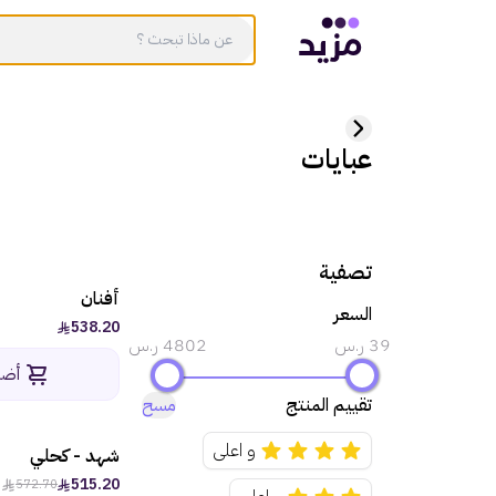
عبايات
تصفية
أفنان
السعر
538.20
39 ر.س
4802 ر.س
أضف
تقييم المنتج
مسح
و اعلى
شهد - كحلي
515.20
572.70