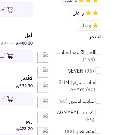
و اعلى
أضف
و اعلى
و اعلى
أمل
المتجر
400.20
423.20
الحرير الأسود للعبايات
أضف
(163)
SEVEN
(96)
لاڤندر
عبايات سهم | SHM
572.70
ABAYA
(90)
أضف
عبايات لوسين
(85)
اقمرت | AGMARAT
(85)
ريم
423.20
متجر هدايا
(82)