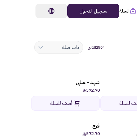
السلة
تسجيل الدخول
ذات صلة
2504
النتائج
شهد - عنابي
572.70
ف للسلة
أضف للسلة
فرح
-18%
572.70