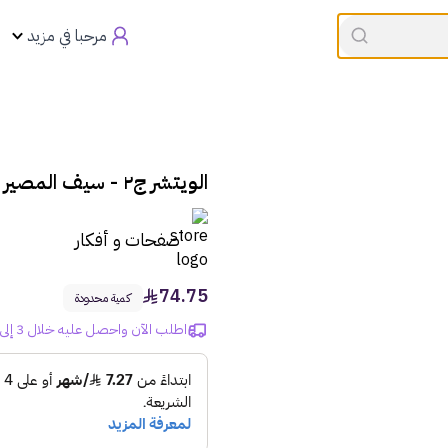
القسيمه تنتهي في
00:00
العروض
مرحبا في مزيد
الويتشر ج٢ - سيف المصير
صفحات و أفكار
74.75
كمية محدودة
اطلب الآن واحصل عليه خلال 3 إلى 6 أيام!