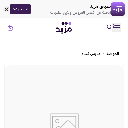
القسيمه تنتهي في
00:00
العروض
تطبيق مزيد
uil:globe
تحميل
ابحث عن أفضل العروض وتتبع الطلبات
rtl
حسابي
ooui:previous-
تسجيل الدخول
rtl
ooui:previous-
الموضة
الموضة
ملابس نساء
rtl
ooui:previous-
الذهـب
rtl
ooui:previous-
المنزل
rtl
ooui:previous-
الإلكترونيات
rtl
ooui:previous-
الجمال
rtl
ooui:previous-
السوبر ماركت