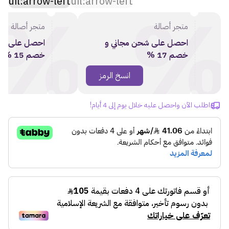
%
uil:arrow-left
uil:arrow-left
متجر أصالة
متجر أصالة
احصل على شحن مجاني و
احصل على شح
خصم 17 %
خصم 15 %
انسخ الرمز
SS17
اطلب الآن واحصل عليه خلال يوم إلى 4 أيام!