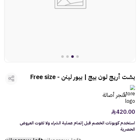
rtl
ooui:previous-
العطور
rtl
ooui:previous-
مستلزمات المركبات
rtl
ooui:previous-
الأطفال
rtl
ooui:previous-
الأنشطة
rtl
ooui:previous-
الهدايا
بشت أريج لون بيج | بيور لينن - Free size
rtl
ooui:previous-
الفنون
متجر أصالة
420.00
استخدم كوبونات الخصم قبل إتمام عملية الشراء ولا تفوت العروض
الحصرية