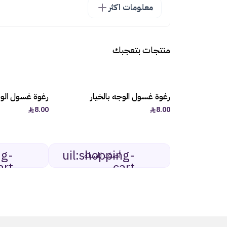
معلومات اكثر
منتجات بتعجبك
رغوة غسول الوجه بالخيار
رغوة غسول الوج
8.00
8.00
ng-
uil:shopping-
أضف للسلة
art
cart