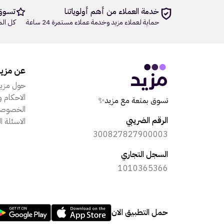
خدمة العملاء من أهم أولوياتنا
تسوق
حماية لعملاء مزيد وخدمة عملاء مستمرة 24 ساعة
كل الم
عن مزي
حول مزي
الاحكام و
تسوق بمتعة مع مزيد✨
الخصوصي
الرقم الضريبي
الاسئلة ا
300827827900003
السجل التجاري
1010365366
حمل التطبيق الان