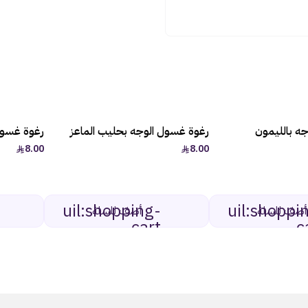
ه بالليمون
رغوة غسول الوجه بحليب الماعز
رغوة غسول
8.00
8.00
uil:shopping-
uil:shoppi
أضف للسلة
أضف للسلة
cart
c