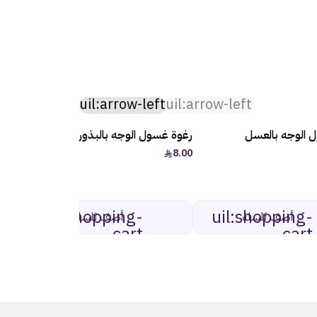
uil:arrow-left
uil:arrow-left
 الوجه بالعسل
رغوة غسول الوجه بالبذور السوداء
يوكو صا
10.32
8.00
uil:shopping-
uil:shopping-
أضف للسلة
أضف للسلة
cart
cart