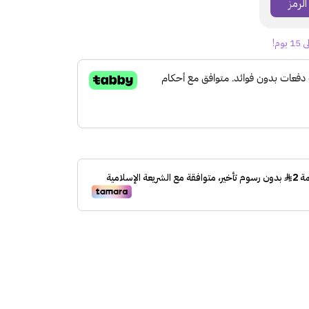
الرمز
S10