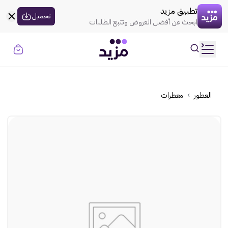
القسيمه تنتهي في
00:00
العروض
تطبيق مزيد
uil:globe
تحميل
ابحث عن أفضل العروض وتتبع الطلبات
rtl
حسابي
ooui:previous-
تسجيل الدخول
rtl
ooui:previous-
الموضة
العطور
معطرات
rtl
ooui:previous-
الذهـب
rtl
ooui:previous-
المنزل
rtl
ooui:previous-
الإلكترونيات
rtl
ooui:previous-
الجمال
rtl
ooui:previous-
السوبر ماركت