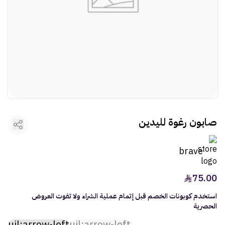
rtl
ooui:previous-
العطور
rtl
ooui:previous-
مستلزمات المركبات
rtl
ooui:previous-
الأطفال
rtl
ooui:previous-
الأنشطة
rtl
ooui:previous-
الهدايا
صابون رغوة لليدين
rtl
ooui:previous-
الفنون
brave
75.00
استخدم كوبونات الخصم قبل إتمام عملية الشراء ولا تفوت العروض
الحصرية
uil:arrow-left
uil:arrow-left