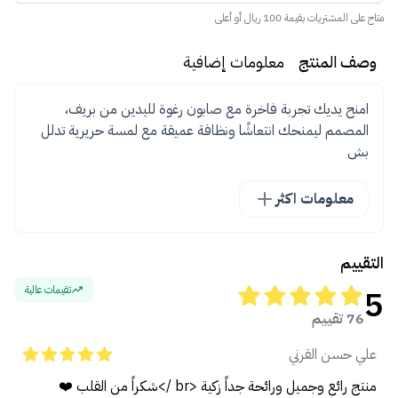
متاح على المشتريات بقيمة 100 ريال أو أعلى
وصف المنتج
معلومات إضافية
امنح يديك تجربة فاخرة مع صابون رغوة لليدين من بريف،
المصمم ليمنحك انتعاشًا ونظافة عميقة مع لمسة حريرية تدلل
بش
معلومات اكثر
التقييم
5
تقيمات عالية
76 تقييم
علي حسن القرني
منتج رائع وجميل ورائحة جداً زكية <br />شكراً من القلب ❤️