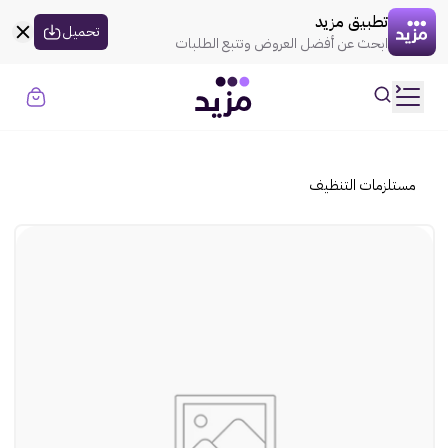
القسيمه تنتهي في
00:00
العروض
تطبيق مزيد
uil:globe
تحميل
ابحث عن أفضل العروض وتتبع الطلبات
rtl
حسابي
ooui:previous-
تسجيل الدخول
rtl
ooui:previous-
الموضة
مستلزمات التنظيف
rtl
ooui:previous-
الذهـب
rtl
ooui:previous-
المنزل
rtl
ooui:previous-
الإلكترونيات
rtl
ooui:previous-
الجمال
rtl
ooui:previous-
السوبر ماركت