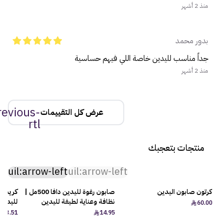
منذ 2 أشهر
بدور محمد
جداً مناسب لليدين خاصة اللي فيهم حساسية
منذ 2 أشهر
revious-
عرض كل التقييمات
rtl
منتجات بتعجبك
uil:arrow-left
uil:arrow-left
كرتون صابون اليدين
صابون رغوة لليدين دافا 500مل |
كريم عط
نظافة وعناية لطيفة لليدين
لليدين 
60.00
23.51
14.95