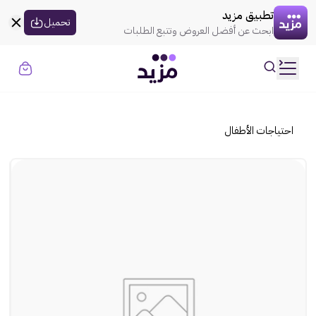
القسيمه تنتهي في
00:00
العروض
تطبيق مزيد
uil:globe
تحميل
ابحث عن أفضل العروض وتتبع الطلبات
rtl
حسابي
ooui:previous-
تسجيل الدخول
rtl
ooui:previous-
الموضة
احتياجات الأطفال
rtl
ooui:previous-
الذهـب
rtl
ooui:previous-
المنزل
rtl
ooui:previous-
الإلكترونيات
rtl
ooui:previous-
الجمال
rtl
ooui:previous-
السوبر ماركت