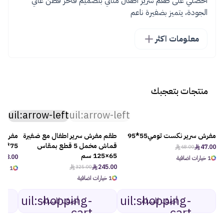
احصلي على طقم سرير اطفال مثالي بتصميم فاخر قطن عالي
الجودة، يتميز بضفيرة ناعم
معلومات اكثر
منتجات بتعجبك
uil:arrow-left
uil:arrow-left
مفرش سرير نكست تومي55*95
طقم مفرش سرير اطفال مع ضفيرة
مفرش س
-25%
-31%
قماش مخمل 5 قطع بمقاس
75*45
47.00
68.00
65×125 سم
118.00
1 خيارات اضافية
245.00
325.00
1 خيارات اضافية
1 خيارات اضافية
uil:shopping-
uil:shopping-
أضف للسلة
أضف للسلة
cart
cart