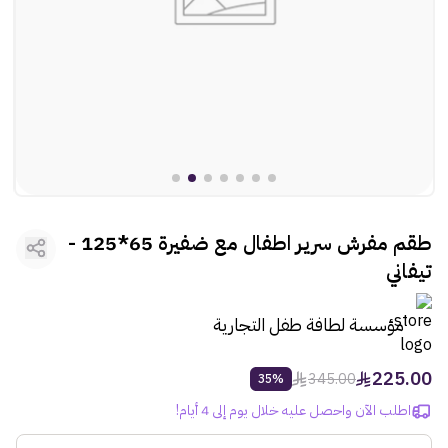
rtl
ooui:previous-
العطور
rtl
ooui:previous-
مستلزمات المركبات
rtl
ooui:previous-
الأطفال
rtl
ooui:previous-
الأنشطة
rtl
ooui:previous-
الهدايا
طقم مفرش سرير اطفال مع ضفيرة 65*125 -
تيفاني
rtl
ooui:previous-
الفنون
مؤسسة لطافة طفل التجارية
225.00
345.00
35%
اطلب الآن واحصل عليه خلال يوم إلى 4 أيام!