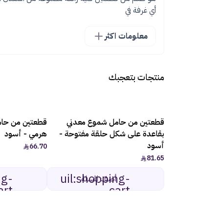
أي غرفة في
معلومات اكثر
منتجات بتعجبك
قطعتين من حامل شموع معدني
قطعتين من حا
بقاعدة على شكل حلقة مفتوحة -
هرمي - أسود
أسود
66.70
81.65
ng-
uil:shopping-
أضف للسلة
art
cart