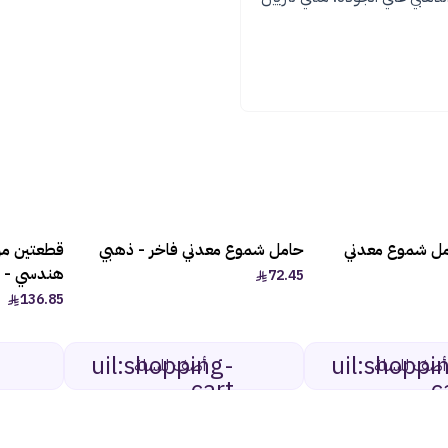
مل شموع معدني
حامل شموع معدني فاخر - ذهبي
قطعتين م
هندسي - 
72.45
136.85
uil:shopping-
uil:shoppi
أضف للسلة
أضف للسلة
cart
c