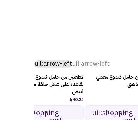
uil:arrow-left
uil:arrow-left
ن حامل شموع معدني
قطعتين من حامل شموع معدني
قطعت
ذهبي
بقاعدة على شكل حلقة مغلقة -
بقاعد
أبيض
أسود
40.25
40.25
uil:shopping-
uil:shopping-
أضف للسلة
أضف للسلة
cart
cart