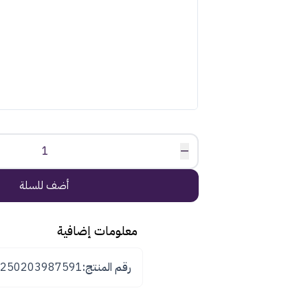
1
—
أضف للسلة
معلومات إضافية
رقم المنتج:
8250203987591