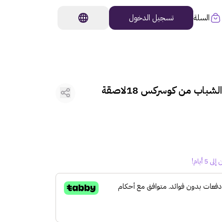
السلة
تسجيل الدخول
اب من كوسركس 18لاصقة
أيام!