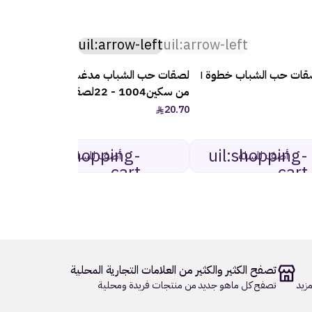
uil:arrow-left
uil:arrow-left
صقات حب الشباب خطوة ١
لصقات حب الشباب مدغشقر سينتيلا
نولاه
من سكين1004 - 22لصقه
الخطوة
39.00
20.70
uil:shopping-
uil:shopping-
أضف للسلة
أضف للسلة
cart
cart
تصفح الكثير والكثير من العلامات التجارية المحلية
زيد
تصفح كل ماهو جديد من منتجات فريدة ومحلية