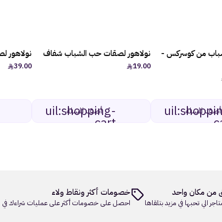
باب من كوسركس -
نولاهور لصقات حب الشباب شفاف
نولاهور ل
-83%
39.00
19.00
uil:shopping-
uil:shoppi
أضف للسلة
أضف للسلة
cart
c
 من مكان واحد
خصومات أكثر ونقاط ولاء
تاجر الي تحبها في مزيد بتلقاها
احصل على خصومات أكثر على عمليات شراءك في م