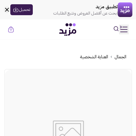
القسيمه تنتهي في
00:00
العروض
تطبيق مزيد
uil:globe
تحميل
ابحث عن أفضل العروض وتتبع الطلبات
rtl
حسابي
ooui:previous-
تسجيل الدخول
rtl
ooui:previous-
الموضة
الجمال
العناية الشخصية
rtl
ooui:previous-
الذهـب
rtl
ooui:previous-
المنزل
rtl
ooui:previous-
الإلكترونيات
rtl
ooui:previous-
الجمال
rtl
ooui:previous-
السوبر ماركت