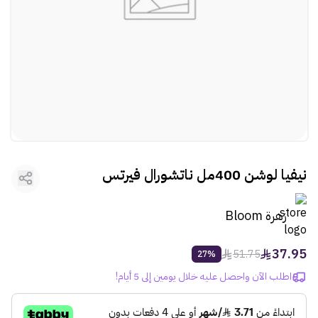
rtl
ooui:previous-
العطور
rtl
ooui:previous-
مستلزمات المركبات
rtl
ooui:previous-
الأطفال
rtl
ooui:previous-
الأنشطة
rtl
ooui:previous-
الهدايا
نيفيا لوشن 400مل ناتشورال فيرتس
rtl
ooui:previous-
الفنون
زهرة Bloom
37.95
51.75
27%
اطلب الآن واحصل عليه خلال يومين إلى 5 أيام!