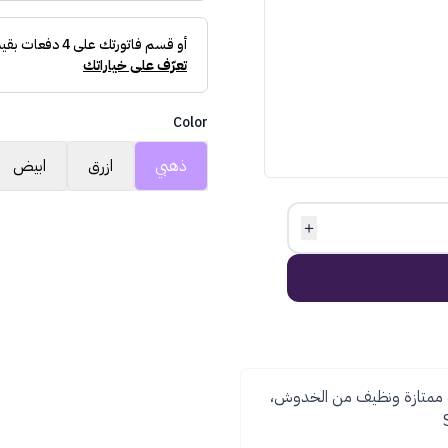
Color
ذهبي
ازرق
ابيض
＋
iPhone مستخدم سعة 256GB بحالة ممتازة ونظيف من الخدوش،