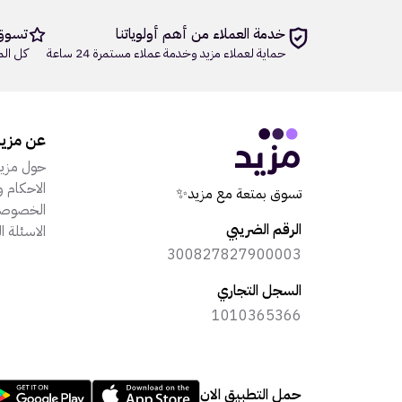
خدمة العملاء من أهم أولوياتنا
تسوق
حماية لعملاء مزيد وخدمة عملاء مستمرة 24 ساعة
كل الم
عن مزي
حول مزي
الاحكام و
تسوق بمتعة مع مزيد✨
الخصوصي
الرقم الضريبي
الاسئلة ا
300827827900003
السجل التجاري
1010365366
حمل التطبيق الان