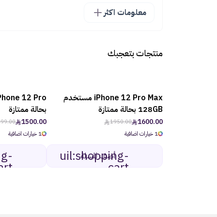
معلومات اكثر
منتجات بتعجبك
iPhone 12 Pro Max مستخدم
-18%
128GB بحالة ممتازة
بحالة ممتازة
1500.00
1600.00
99.00
1950.00
1 خيارات اضافية
1 خيارات اضافية
ng-
uil:shopping-
أضف للسلة
art
cart