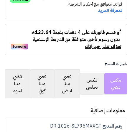
خيارات المنتج
فضي
فضي
فضي
مكس
مكس
مينا
مينا
مينا
ذهبي
نحاسي
ابيض
كوفي
اسود
معلومات إضافية
رقم المنتج:
DR-1026-SL795MXXGT