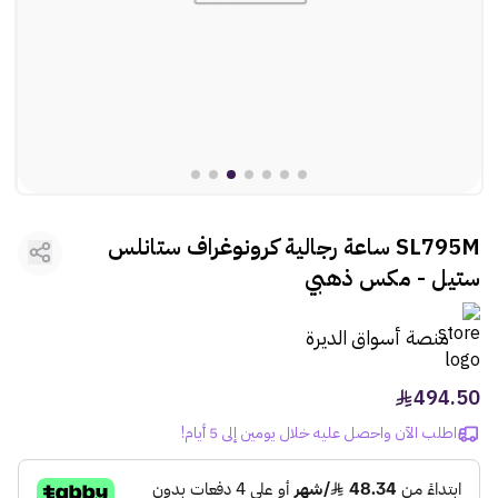
rtl
ooui:previous-
العطور
rtl
ooui:previous-
مستلزمات المركبات
rtl
ooui:previous-
الأطفال
rtl
ooui:previous-
الأنشطة
SL795M ساعة رجالية كرونوغراف ستانلس
rtl
ooui:previous-
الهدايا
ستيل - مكس ذهبي
rtl
ooui:previous-
الفنون
منصة أسواق الديرة
494.50
اطلب الآن واحصل عليه خلال يومين إلى 5 أيام!