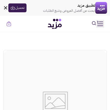
القسيمه تنتهي في
00:00
العروض
تطبيق مزيد
uil:globe
تحميل
ابحث عن أفضل العروض وتتبع الطلبات
rtl
حسابي
ooui:previous-
تسجيل الدخول
rtl
ooui:previous-
الموضة
rtl
ooui:previous-
الذهـب
rtl
ooui:previous-
المنزل
rtl
ooui:previous-
الإلكترونيات
rtl
ooui:previous-
الجمال
rtl
ooui:previous-
السوبر ماركت