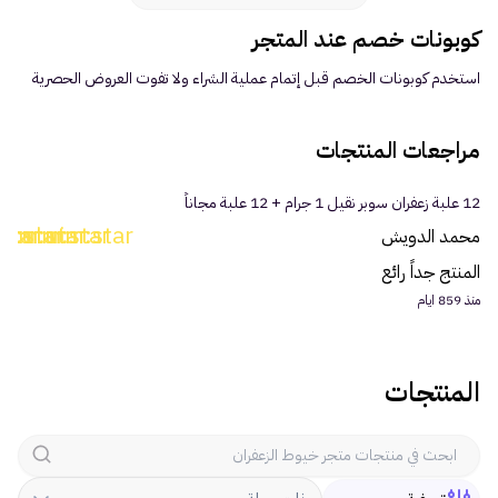
العطور
كوبونات خصم عند المتجر
استخدم كوبونات الخصم قبل إتمام عملية الشراء ولا تفوت العروض الحصرية
مستلزمات المركبات
الأطفال
مراجعات المنتجات
12 علبة زعفران سوبر نقيل 1 جرام + 12 علبة مجاناً
الأنشطة
star
m:star
uim:star
uim:star
uim:star
محمد الدويش
الهدايا
المنتج جداً رائع
منذ 859 ايام
الفنون
المنتجات