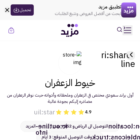
القسيمه تنتهي في
00:00
العروض
تطبيق مزيد
uil:globe
تحميل
ابحث عن أفضل العروض وتتبع الطلبات
حسابي
تسجيل الدخول
الموضة
ri:share-
line
الذهـب
خيوط الزعفران
المنزل
أول براند سعودي مختص في الزعفران وملحقاته وأدواته حيث نوفر الزعفران من
الإلكترونيات
مصادره إليكم بجودة عالية
uil:star
4.9
الجمال
ic:outline-
carbon:lo
التوصيل الى الرياض
و 352+ مدن
المزيد
السوبر ماركت
info
Humbleicons:t
وقت التوصيل المتوقع: 3 ايام