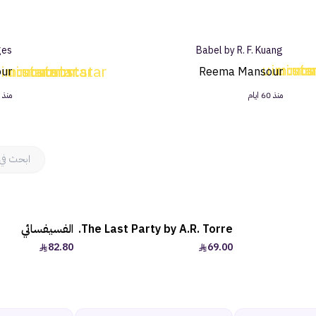
ges
Babel by R. F. Kuang
uim:sta
uim:s
uim
u
im:star
uim:star
uim:star
uim:star
uim:star
ur
Reema Mansour
منذ 60 ايام
منذ 60 ايام
The Last Party by A.R. Torre.
الفسيفسائي
82.80
69.00