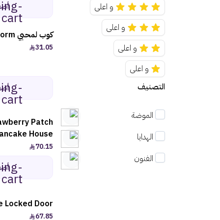
ping-
أضف
و اعلى
cart
و اعلى
كوب لمحبي Onyx Storm
و اعلى
31.05
و اعلى
ping-
التصنيف
أضف
cart
الموضة
awberry Patch
ancake House
الهدايا
70.15
الفنون
ping-
أضف
cart
e Locked Door
67.85