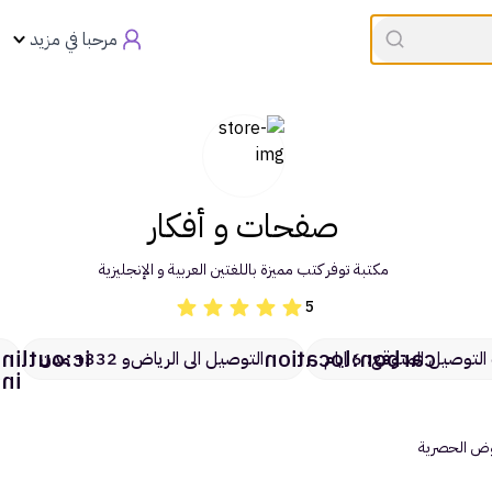
القسيمه تنتهي في
00:00
العروض
مرحبا في مزيد
صفحات و أفكار
مكتبة توفر كتب مميزة باللغتين العربية و الإنجليزية
5
:outline-
carbon:location
توصيل المتوقع: 6 ايام
التوصيل الى الرياض
و 332+ مدن
nfo
روض الحصرية