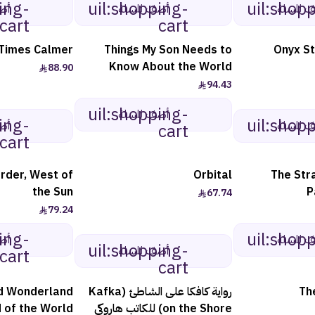
ing-
uil:shopping-
uil:shop
 للسلة
أضف للسلة
أض
cart
cart
Times Calmer
Things My Son Needs to
Know About the World
88.90
94.43
uil:shopping-
أضف للسلة
ing-
uil:shop
 للسلة
أض
cart
cart
order, West of
Orbital
The Str
the Sun
P
67.74
79.24
ing-
uil:shop
 للسلة
أض
uil:shopping-
أضف للسلة
cart
cart
Th
رواية كافكا على الشاطئ (Kafka
d Wonderland
on the Shore) للكاتب هاروكي
 of the World