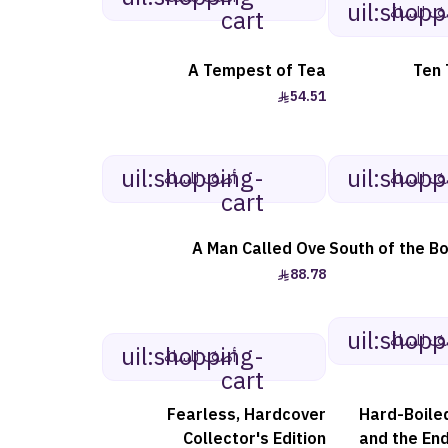
uil:shopp
ف للسلة
cart
A Tempest of Tea
Ten 
54.51
uil:shopping-
uil:shopp
ف للسلة
أضف للسلة
cart
A Man Called Ove
South of the B
88.78
uil:shopp
ف للسلة
uil:shopping-
أضف للسلة
cart
Fearless, Hardcover
Hard-Boile
Collector's Edition
and the End