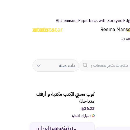
Alchemised, Paperback with Sprayed Ed
غزالي الطائر
uim:star
uim:star
uim:star
uim:star
uim:star
u
Reema Manso
ما عجبني!!
منذ 198 ايام
ذات صلة
كوب محبي الكتب مكتبة و أرفف
متداخلة
36.23
1 خيارات اضافية
uil:shopping-
أضف للسلة