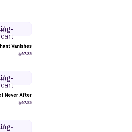
ping-
أضف
cart
hant Vanishes
67.85
ping-
أضف
cart
of Never After
67.85
ping-
أضف