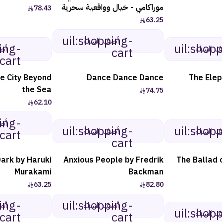
موراكامي - خيال وواقعية سحرية
78.43
63.25
uil:shopping-
أضف للسلة
ing-
uil:shop
 للسلة
أض
cart
cart
e City Beyond
Dance Dance Dance
The Elep
the Sea
74.75
62.10
ing-
أض
uil:shopping-
uil:shop
 للسلة
أضف للسلة
cart
cart
Dark by Haruki
Anxious People by Fredrik
The Ballad 
Murakami
Backman
63.25
82.80
ing-
uil:shopping-
أضف للسلة
أض
uil:shop
 للسلة
cart
cart