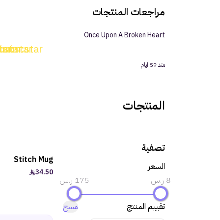
مراجعات المنتجات
Once Upon A Broken Heart
r
tar
:star
im:star
uim:star
منذ 59 ايام
المنتجات
تصفية
Stitch Mug
السعر
34.50
8 ر.س
175 ر.س
تقييم المنتج
مسح