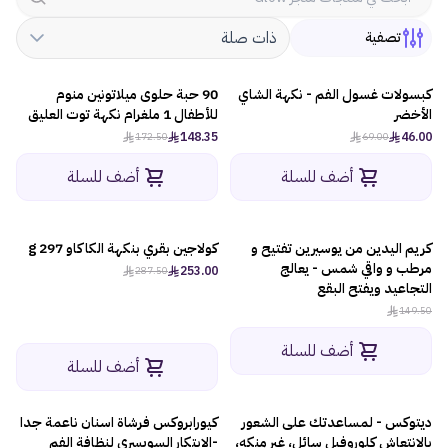
ذات صلة
تصفية
كبسولات غسول الفم - نكهة الشاي
90 حبة حلوى ميلاتونين منوم
-14%
-34%
الأخضر
للأطفال 1 ملغرام نكهة توت العليق
148.35
46.00
172.50
69.00
أضف للسلة
أضف للسلة
كريم اليدين من يوسيرين تفتيح و
كولاجين بقري بنكهة الكاكاو 297 g
-12%
مرطب و واقي شمس - يعالج
253.00
287.50
التجاعيد ويفتح البقع
149.50
أضف للسلة
أضف للسلة
ديتوكس - لمساعدتك على الشعور
كيورابروكس فرشاة اسنان ناعمة جدا
بالانتعاش كلوروفيل سائل، غير منكه،
-الابتكار السويسري لنظافة الفم