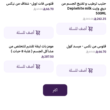
حليب ترطيب و تفتيح الجسم من
قلوس فات اويل- شفاف من نيكس
-4%
-24%
ديبي وايت Depiwhite milk
66.70
69.00
500ML
263.35
345.00
أضف للسلة
أضف للسلة
قلوس من نكس - ميسد كول
مومز باث ليفة تقشير للتخلص من
-4%
مشاكل الجسم ( علبة 8 حبات )
66.70
69.00
287.50
أضف للسلة
أضف للسلة
اكثر