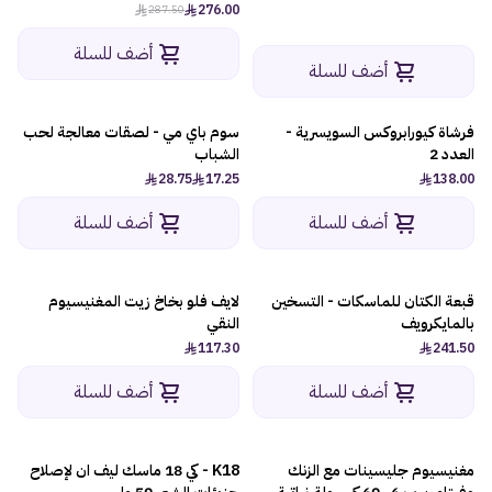
276.00
287.50
أضف للسلة
أضف للسلة
فرشاة كيورابروكس السويسرية -
سوم باي مي - لصقات معالجة لحب
-40%
العدد 2
الشباب
28.75
17.25
138.00
أضف للسلة
أضف للسلة
قبعة الكتان للماسكات - التسخين
لايف فلو بخاخ زيت المغنيسيوم
بالمايكرويف
النقي
117.30
241.50
أضف للسلة
أضف للسلة
مغنيسيوم جليسينات مع الزنك
K18 - كي 18 ماسك ليف ان لإصلاح
-9%
-10%