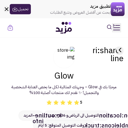
القسيمه تنتهي في
00:00
العروض
تطبيق مزيد
uil:globe
تحميل
ابحث عن أفضل العروض وتتبع الطلبات
حسابي
تسجيل الدخول
الموضة
ri:share-
line
الذهـب
Glow
المنزل
مرحبًا بك في Glow – وجهتك المثالية لكل ما يخص العناية الشخصية
الإلكترونيات
والتجميل! ✨ نقدم لك منتجات أصلية 100%
5
الجمال
ic:outline-
carbon:lo
التوصيل الى الرياض
و 336+ مدن
المزيد
السوبر ماركت
info
Humbleicons:t
وقت التوصيل المتوقع: 5 ايام