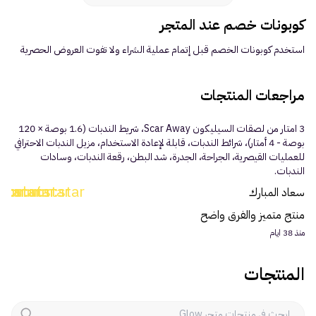
العطور
كوبونات خصم عند المتجر
استخدم كوبونات الخصم قبل إتمام عملية الشراء ولا تفوت العروض الحصرية
مستلزمات المركبات
الأطفال
مراجعات المنتجات
3 امتار من لصقات السيليكون Scar Away، شريط الندبات (1.6 بوصة × 120
الأنشطة
بوصة - 4 أمتار)، شرائط الندبات، قابلة لإعادة الاستخدام، مزيل الندبات الاحترافي
للعمليات القيصرية، الجراحة، الجدرة، شد البطن، رقعة الندبات، وسادات
الهدايا
الندبات.
star
m:star
uim:star
uim:star
uim:star
سعاد المبارك
الفنون
منتج متميز والفرق واضح
منذ 38 ايام
المنتجات