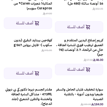
16 أونصة سائلة (480 مل)
المثالية! شعيرات Curen® من
Curaprox سويسرا
102.35
69.00
أضف للسلة
أضف للسلة
كريم إصلاح اليدين المتقدم و
كولاجين بيبتايد البقري (بدون
-20%
العميق ترطيب فوري للبشرة الجافة ،
سكوب )- فايتل بروتين 567 g
خالٍ من الرائحة، 2.7 أونصات (78
391.00
جم)
46.00
57.50
أضف للسلة
أضف للسلة
سوارة لتخفيف غثيان الحامل والسفر
مقشر الجسم ديرما دكتور كي بي ديوتي
-4%
-20%
طبيعيا وبدون أدوية - بالتقنية
473ML - مشاكل البشرة الجافة
الصينية
والخشنة والتقرن الشعري (جلد
الدجاج).
184.00
230.00