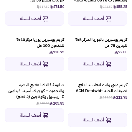
وفيتامين ب 6 ، 60 كبسولة نباتية
جزيئات الشعر 50 مل
471.50
155.25
517.50
172.50
أضف للسلة
أضف للسلة
كريم يوسيرين باليوريا المركز 5%
كريم يوسيرين يوريا مركز 10%
لليدين 75 مل
للقدمين 100 مل
120.75
92.00
أضف للسلة
أضف للسلة
كريم ديبي وايت ادفانسد لعلاج
صابونة فالتك لتفتيح البشرة
-11%
-16%
تصبغات الجلد ACM Depiwhit‎
والتجديد – كوجيك أسيد، فيتامين
C، ريتينول وكولاجين (2 قطع)
212.75
253.00
205.85
230.00
أضف للسلة
أضف للسلة